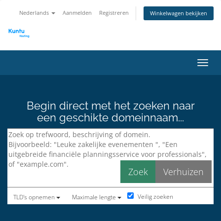
Nederlands
Aanmelden
Registreren
Winkelwagen bekijken
Navig
Begin direct met het zoeken naar
een geschikte domeinnaam...
Veilig zoeken
TLD's opnemen
Maximale lengte