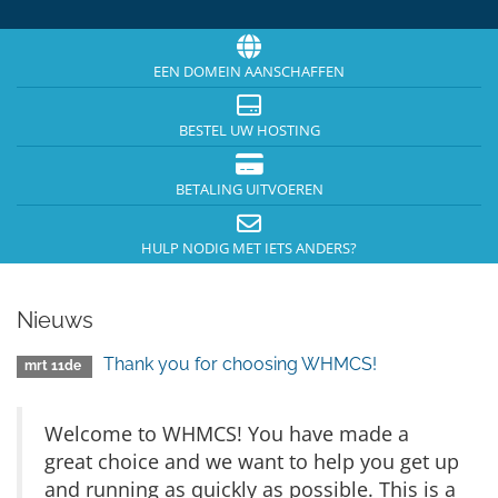
EEN DOMEIN AANSCHAFFEN
BESTEL UW HOSTING
BETALING UITVOEREN
HULP NODIG MET IETS ANDERS?
Nieuws
Thank you for choosing WHMCS!
mrt 11de
Welcome to WHMCS! You have made a
great choice and we want to help you get up
and running as quickly as possible. This is a